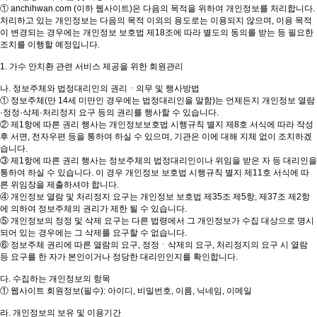
① anchihwan.com (이하 웹사이트)은 다음의 목적을 위하여 개인정보를 처리합니다.
처리하고 있는 개인정보는 다음의 목적 이외의 용도로는 이용되지 않으며, 이용 목적
이 변경되는 경우에는 개인정보 보호법 제18조에 따라 별도의 동의를 받는 등 필요한
조치를 이행할 예정입니다.
1. 가수 안치환 관련 서비스 제공을 위한 회원관리
나. 정보주체와 법정대리인의 권리ㆍ의무 및 행사방법
① 정보주체(만 14세 미만인 경우에는 법정대리인을 말함)는 언제든지 개인정보 열람
·정정·삭제·처리정지 요구 등의 권리를 행사할 수 있습니다.
② 제1항에 따른 권리 행사는 개인정보보호법 시행규칙 별지 제8호 서식에 따라 작성
후 서면, 전자우편 등을 통하여 하실 수 있으며, 기관은 이에 대해 지체 없이 조치하겠
습니다.
③ 제1항에 따른 권리 행사는 정보주체의 법정대리인이나 위임을 받은 자 등 대리인을
통하여 하실 수 있습니다. 이 경우 개인정보 보호법 시행규칙 별지 제11호 서식에 따
른 위임장을 제출하셔야 합니다.
④ 개인정보 열람 및 처리정지 요구는 개인정보 보호법 제35조 제5항, 제37조 제2항
에 의하여 정보주체의 권리가 제한 될 수 있습니다.
⑤ 개인정보의 정정 및 삭제 요구는 다른 법령에서 그 개인정보가 수집 대상으로 명시
되어 있는 경우에는 그 삭제를 요구할 수 없습니다.
⑥ 정보주체 권리에 따른 열람의 요구, 정정ㆍ삭제의 요구, 처리정지의 요구 시 열람
등 요구를 한 자가 본인이거나 정당한 대리인인지를 확인합니다.
다. 수집하는 개인정보의 항목
① 웹사이트 회원정보(필수): 아이디, 비밀번호, 이름, 닉네임, 이메일
라. 개인정보의 보유 및 이용기간