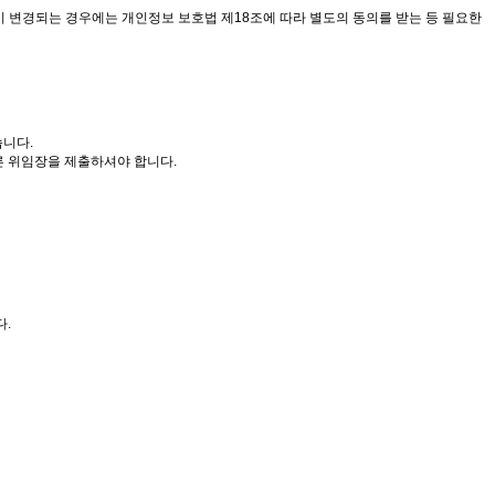
적이 변경되는 경우에는 개인정보 보호법 제18조에 따라 별도의 동의를 받는 등 필요한
습니다.
른 위임장을 제출하셔야 합니다.
.