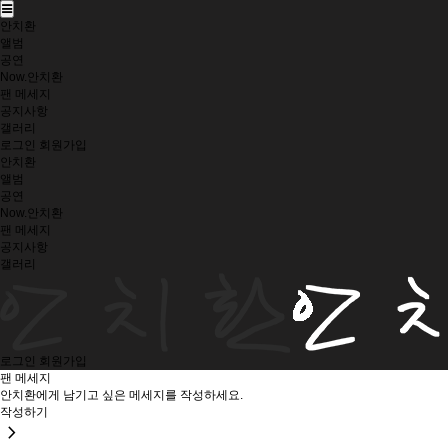
안치환
앨범
공연
Now.안치환
팬 메세지
공지사항
갤러리
로그인
회원가입
안치환
앨범
공연
Now.안치환
팬 메세지
공지사항
갤러리
로그인
회원가입
팬 메세지
안치환에게 남기고 싶은 메세지를 작성하세요.
작성하기
chevron_right