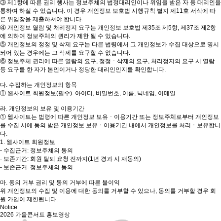
③ 제1항에 따른 권리 행사는 정보주체의 법정대리인이나 위임을 받은 자 등 대리인을
통하여 하실 수 있습니다. 이 경우 개인정보 보호법 시행규칙 별지 제11호 서식에 따
른 위임장을 제출하셔야 합니다.
④ 개인정보 열람 및 처리정지 요구는 개인정보 보호법 제35조 제5항, 제37조 제2항
에 의하여 정보주체의 권리가 제한 될 수 있습니다.
⑤ 개인정보의 정정 및 삭제 요구는 다른 법령에서 그 개인정보가 수집 대상으로 명시
되어 있는 경우에는 그 삭제를 요구할 수 없습니다.
⑥ 정보주체 권리에 따른 열람의 요구, 정정ㆍ삭제의 요구, 처리정지의 요구 시 열람
등 요구를 한 자가 본인이거나 정당한 대리인인지를 확인합니다.
다. 수집하는 개인정보의 항목
① 웹사이트 회원정보(필수): 아이디, 비밀번호, 이름, 닉네임, 이메일
라. 개인정보의 보유 및 이용기간
① 웹사이트는 법령에 따른 개인정보 보유ㆍ이용기간 또는 정보주체로부터 개인정보
를 수집 시에 동의 받은 개인정보 보유ㆍ이용기간 내에서 개인정보를 처리ㆍ보유합니
다.
1. 웹사이트 회원정보
- 수집근거: 정보주체의 동의
- 보존기간: 회원 탈퇴 요청 전까지(1년 경과 시 재동의)
- 보존근거: 정보주체의 동의
마. 동의 거부 권리 및 동의 거부에 따른 불이익
위 개인정보의 수집 및 이용에 대한 동의를 거부할 수 있으나, 동의를 거부할 경우 회
원 가입이 제한됩니다.
Notice
2026 가을콘서트 홍보영상