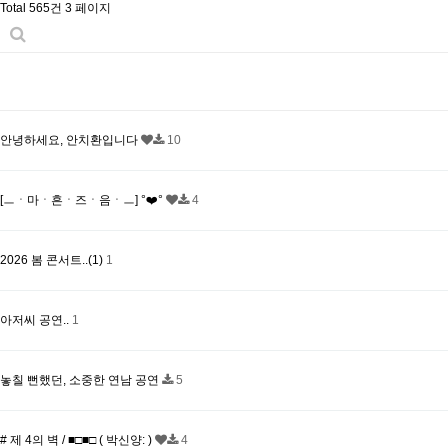
Total 565건
3 페이지
안녕하세요, 안치환입니다
10
[ㅡㆍ마ㆍ흔ㆍ즈ㆍ음ㆍㅡ] °❤️°
4
2026 봄 콘서트..(1)
1
아저씨 공연..
1
놓칠 뻔했던, 소중한 연남 공연
5
# 제 4의 벽 / ■□■□ ( 박신양: )
4