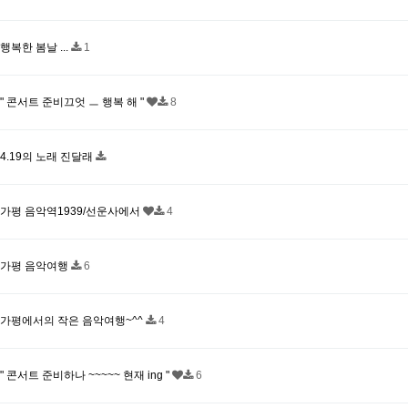
행복한 봄날 ...
1
" 콘서트 준비끄엇 ㅡ 행복 해 "
8
4.19의 노래 진달래
가평 음악역1939/선운사에서
4
가평 음악여행
6
가평에서의 작은 음악여행~^^
4
" 콘서트 준비하나 ~~~~~ 현재 ing "
6