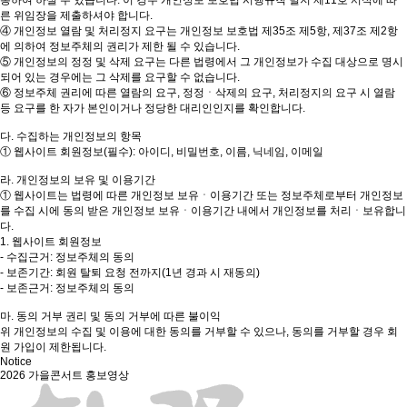
통하여 하실 수 있습니다. 이 경우 개인정보 보호법 시행규칙 별지 제11호 서식에 따
른 위임장을 제출하셔야 합니다.
④ 개인정보 열람 및 처리정지 요구는 개인정보 보호법 제35조 제5항, 제37조 제2항
에 의하여 정보주체의 권리가 제한 될 수 있습니다.
⑤ 개인정보의 정정 및 삭제 요구는 다른 법령에서 그 개인정보가 수집 대상으로 명시
되어 있는 경우에는 그 삭제를 요구할 수 없습니다.
⑥ 정보주체 권리에 따른 열람의 요구, 정정ㆍ삭제의 요구, 처리정지의 요구 시 열람
등 요구를 한 자가 본인이거나 정당한 대리인인지를 확인합니다.
다. 수집하는 개인정보의 항목
① 웹사이트 회원정보(필수): 아이디, 비밀번호, 이름, 닉네임, 이메일
라. 개인정보의 보유 및 이용기간
① 웹사이트는 법령에 따른 개인정보 보유ㆍ이용기간 또는 정보주체로부터 개인정보
를 수집 시에 동의 받은 개인정보 보유ㆍ이용기간 내에서 개인정보를 처리ㆍ보유합니
다.
1. 웹사이트 회원정보
- 수집근거: 정보주체의 동의
- 보존기간: 회원 탈퇴 요청 전까지(1년 경과 시 재동의)
- 보존근거: 정보주체의 동의
마. 동의 거부 권리 및 동의 거부에 따른 불이익
위 개인정보의 수집 및 이용에 대한 동의를 거부할 수 있으나, 동의를 거부할 경우 회
원 가입이 제한됩니다.
Notice
2026 가을콘서트 홍보영상