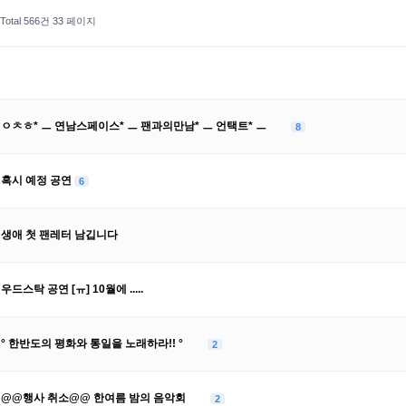
Total 566건
33 페이지
ㅇㅊㅎ* ㅡ 연남스페이스* ㅡ 팬과의만남* ㅡ 언택트* ㅡ
8
혹시 예정 공연
6
생애 첫 팬레터 남깁니다
우드스탁 공연 [ㅠ] 10월에 .....
° 한반도의 평화와 통일을 노래하라!! °
2
@@행사 취소@@ 한여름 밤의 음악회
2