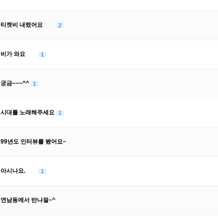
티켓비 내렸어요
2
비가 와요
1
궁금~~~^^
1
시대를 노래해주세요
1
99년도 인터뷰를 봤어요~
아시나요.
1
연남동에서 반나절~^