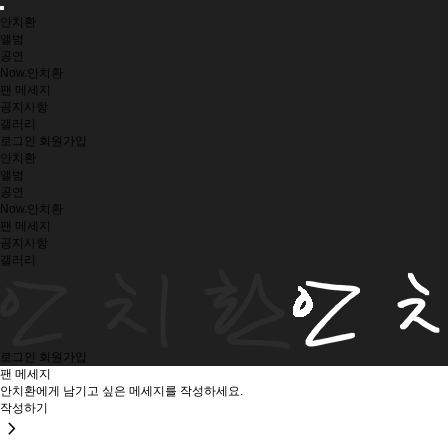
안치환
앨범
공연
Now.안치환
팬 메세지
공지사항
갤러리
로그인
회원가입
안치환
앨범
공연
Now.안치환
팬 메세지
공지사항
갤러리
로그인
회원가입
팬 메세지
안치환에게 남기고 싶은 메세지를 작성하세요.
작성하기
chevron_right