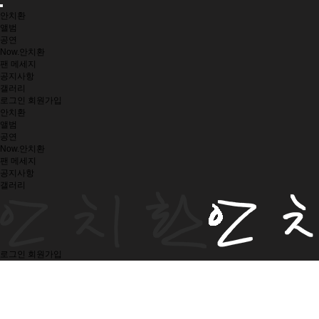
안치환
앨범
공연
Now.안치환
팬 메세지
공지사항
갤러리
로그인
회원가입
안치환
앨범
공연
Now.안치환
팬 메세지
공지사항
갤러리
로그인
회원가입