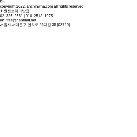
다.
copyright 2022. anchihwna.com all rights reserved.
회원정보처리방침
02. 325. 2561 | 010. 2518. 1975
an_free@hanmail.net
서울시 서대문구 연희로 26다길 35 [03720]