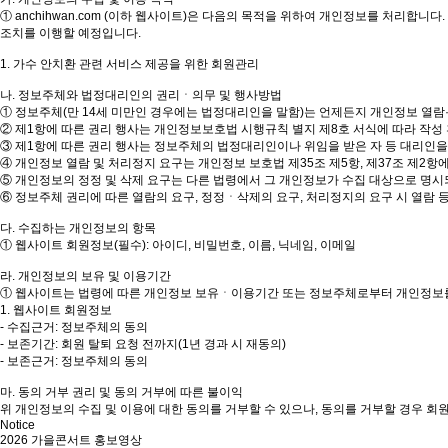
① anchihwan.com (이하 웹사이트)은 다음의 목적을 위하여 개인정보를 처리합
조치를 이행할 예정입니다.
1. 가수 안치환 관련 서비스 제공을 위한 회원관리
나. 정보주체와 법정대리인의 권리ㆍ의무 및 행사방법
① 정보주체(만 14세 미만인 경우에는 법정대리인을 말함)는 언제든지 개인정보 열람
② 제1항에 따른 권리 행사는 개인정보보호법 시행규칙 별지 제8호 서식에 따라 작성 
③ 제1항에 따른 권리 행사는 정보주체의 법정대리인이나 위임을 받은 자 등 대리인을 
④ 개인정보 열람 및 처리정지 요구는 개인정보 보호법 제35조 제5항, 제37조 제2항
⑤ 개인정보의 정정 및 삭제 요구는 다른 법령에서 그 개인정보가 수집 대상으로 명시
⑥ 정보주체 권리에 따른 열람의 요구, 정정ㆍ삭제의 요구, 처리정지의 요구 시 열람
다. 수집하는 개인정보의 항목
① 웹사이트 회원정보(필수): 아이디, 비밀번호, 이름, 닉네임, 이메일
라. 개인정보의 보유 및 이용기간
① 웹사이트는 법령에 따른 개인정보 보유ㆍ이용기간 또는 정보주체로부터 개인정보를
1. 웹사이트 회원정보
- 수집근거: 정보주체의 동의
- 보존기간: 회원 탈퇴 요청 전까지(1년 경과 시 재동의)
- 보존근거: 정보주체의 동의
마. 동의 거부 권리 및 동의 거부에 따른 불이익
위 개인정보의 수집 및 이용에 대한 동의를 거부할 수 있으나, 동의를 거부할 경우 회
Notice
2026 가을콘서트 홍보영상