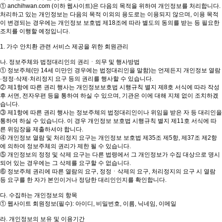
① anchihwan.com (이하 웹사이트)은 다음의 목적을 위하여 개인정보를 처리합니다.
처리하고 있는 개인정보는 다음의 목적 이외의 용도로는 이용되지 않으며, 이용 목적
이 변경되는 경우에는 개인정보 보호법 제18조에 따라 별도의 동의를 받는 등 필요한
조치를 이행할 예정입니다.
1. 가수 안치환 관련 서비스 제공을 위한 회원관리
나. 정보주체와 법정대리인의 권리ㆍ의무 및 행사방법
① 정보주체(만 14세 미만인 경우에는 법정대리인을 말함)는 언제든지 개인정보 열람
·정정·삭제·처리정지 요구 등의 권리를 행사할 수 있습니다.
② 제1항에 따른 권리 행사는 개인정보보호법 시행규칙 별지 제8호 서식에 따라 작성
후 서면, 전자우편 등을 통하여 하실 수 있으며, 기관은 이에 대해 지체 없이 조치하겠
습니다.
③ 제1항에 따른 권리 행사는 정보주체의 법정대리인이나 위임을 받은 자 등 대리인을
통하여 하실 수 있습니다. 이 경우 개인정보 보호법 시행규칙 별지 제11호 서식에 따
른 위임장을 제출하셔야 합니다.
④ 개인정보 열람 및 처리정지 요구는 개인정보 보호법 제35조 제5항, 제37조 제2항
에 의하여 정보주체의 권리가 제한 될 수 있습니다.
⑤ 개인정보의 정정 및 삭제 요구는 다른 법령에서 그 개인정보가 수집 대상으로 명시
되어 있는 경우에는 그 삭제를 요구할 수 없습니다.
⑥ 정보주체 권리에 따른 열람의 요구, 정정ㆍ삭제의 요구, 처리정지의 요구 시 열람
등 요구를 한 자가 본인이거나 정당한 대리인인지를 확인합니다.
다. 수집하는 개인정보의 항목
① 웹사이트 회원정보(필수): 아이디, 비밀번호, 이름, 닉네임, 이메일
라. 개인정보의 보유 및 이용기간