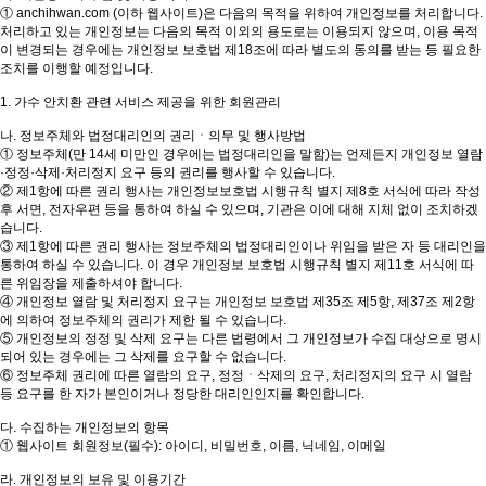
① anchihwan.com (이하 웹사이트)은 다음의 목적을 위하여 개인정보를 처리합니다.
처리하고 있는 개인정보는 다음의 목적 이외의 용도로는 이용되지 않으며, 이용 목적
이 변경되는 경우에는 개인정보 보호법 제18조에 따라 별도의 동의를 받는 등 필요한
조치를 이행할 예정입니다.
1. 가수 안치환 관련 서비스 제공을 위한 회원관리
나. 정보주체와 법정대리인의 권리ㆍ의무 및 행사방법
① 정보주체(만 14세 미만인 경우에는 법정대리인을 말함)는 언제든지 개인정보 열람
·정정·삭제·처리정지 요구 등의 권리를 행사할 수 있습니다.
② 제1항에 따른 권리 행사는 개인정보보호법 시행규칙 별지 제8호 서식에 따라 작성
후 서면, 전자우편 등을 통하여 하실 수 있으며, 기관은 이에 대해 지체 없이 조치하겠
습니다.
③ 제1항에 따른 권리 행사는 정보주체의 법정대리인이나 위임을 받은 자 등 대리인을
통하여 하실 수 있습니다. 이 경우 개인정보 보호법 시행규칙 별지 제11호 서식에 따
른 위임장을 제출하셔야 합니다.
④ 개인정보 열람 및 처리정지 요구는 개인정보 보호법 제35조 제5항, 제37조 제2항
에 의하여 정보주체의 권리가 제한 될 수 있습니다.
⑤ 개인정보의 정정 및 삭제 요구는 다른 법령에서 그 개인정보가 수집 대상으로 명시
되어 있는 경우에는 그 삭제를 요구할 수 없습니다.
⑥ 정보주체 권리에 따른 열람의 요구, 정정ㆍ삭제의 요구, 처리정지의 요구 시 열람
등 요구를 한 자가 본인이거나 정당한 대리인인지를 확인합니다.
다. 수집하는 개인정보의 항목
① 웹사이트 회원정보(필수): 아이디, 비밀번호, 이름, 닉네임, 이메일
라. 개인정보의 보유 및 이용기간