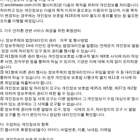
① anchihwan.com (이하 웹사이트)은 다음의 목적을 위하여 개인정보를 처리합니다.
처리하고 있는 개인정보는 다음의 목적 이외의 용도로는 이용되지 않으며, 이용 목적
이 변경되는 경우에는 개인정보 보호법 제18조에 따라 별도의 동의를 받는 등 필요한
조치를 이행할 예정입니다.
1. 가수 안치환 관련 서비스 제공을 위한 회원관리
나. 정보주체와 법정대리인의 권리ㆍ의무 및 행사방법
① 정보주체(만 14세 미만인 경우에는 법정대리인을 말함)는 언제든지 개인정보 열람
·정정·삭제·처리정지 요구 등의 권리를 행사할 수 있습니다.
② 제1항에 따른 권리 행사는 개인정보보호법 시행규칙 별지 제8호 서식에 따라 작성
후 서면, 전자우편 등을 통하여 하실 수 있으며, 기관은 이에 대해 지체 없이 조치하겠
습니다.
③ 제1항에 따른 권리 행사는 정보주체의 법정대리인이나 위임을 받은 자 등 대리인을
통하여 하실 수 있습니다. 이 경우 개인정보 보호법 시행규칙 별지 제11호 서식에 따
른 위임장을 제출하셔야 합니다.
④ 개인정보 열람 및 처리정지 요구는 개인정보 보호법 제35조 제5항, 제37조 제2항
에 의하여 정보주체의 권리가 제한 될 수 있습니다.
⑤ 개인정보의 정정 및 삭제 요구는 다른 법령에서 그 개인정보가 수집 대상으로 명시
되어 있는 경우에는 그 삭제를 요구할 수 없습니다.
⑥ 정보주체 권리에 따른 열람의 요구, 정정ㆍ삭제의 요구, 처리정지의 요구 시 열람
등 요구를 한 자가 본인이거나 정당한 대리인인지를 확인합니다.
다. 수집하는 개인정보의 항목
① 웹사이트 회원정보(필수): 아이디, 비밀번호, 이름, 닉네임, 이메일
라. 개인정보의 보유 및 이용기간