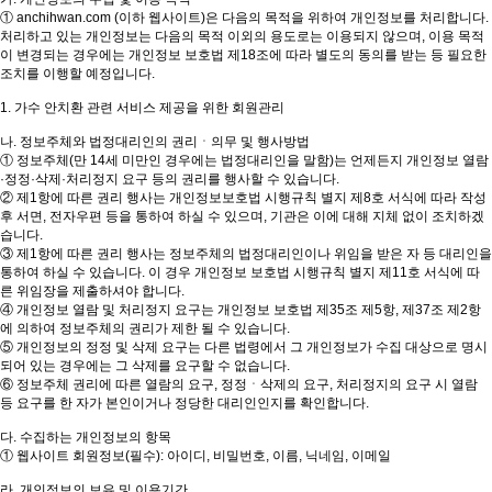
① anchihwan.com (이하 웹사이트)은 다음의 목적을 위하여 개인정보를 처리합니다.
처리하고 있는 개인정보는 다음의 목적 이외의 용도로는 이용되지 않으며, 이용 목적
이 변경되는 경우에는 개인정보 보호법 제18조에 따라 별도의 동의를 받는 등 필요한
조치를 이행할 예정입니다.
1. 가수 안치환 관련 서비스 제공을 위한 회원관리
나. 정보주체와 법정대리인의 권리ㆍ의무 및 행사방법
① 정보주체(만 14세 미만인 경우에는 법정대리인을 말함)는 언제든지 개인정보 열람
·정정·삭제·처리정지 요구 등의 권리를 행사할 수 있습니다.
② 제1항에 따른 권리 행사는 개인정보보호법 시행규칙 별지 제8호 서식에 따라 작성
후 서면, 전자우편 등을 통하여 하실 수 있으며, 기관은 이에 대해 지체 없이 조치하겠
습니다.
③ 제1항에 따른 권리 행사는 정보주체의 법정대리인이나 위임을 받은 자 등 대리인을
통하여 하실 수 있습니다. 이 경우 개인정보 보호법 시행규칙 별지 제11호 서식에 따
른 위임장을 제출하셔야 합니다.
④ 개인정보 열람 및 처리정지 요구는 개인정보 보호법 제35조 제5항, 제37조 제2항
에 의하여 정보주체의 권리가 제한 될 수 있습니다.
⑤ 개인정보의 정정 및 삭제 요구는 다른 법령에서 그 개인정보가 수집 대상으로 명시
되어 있는 경우에는 그 삭제를 요구할 수 없습니다.
⑥ 정보주체 권리에 따른 열람의 요구, 정정ㆍ삭제의 요구, 처리정지의 요구 시 열람
등 요구를 한 자가 본인이거나 정당한 대리인인지를 확인합니다.
다. 수집하는 개인정보의 항목
① 웹사이트 회원정보(필수): 아이디, 비밀번호, 이름, 닉네임, 이메일
라. 개인정보의 보유 및 이용기간