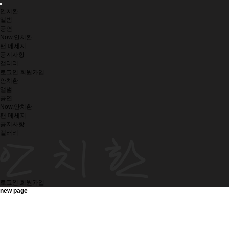
안치환
앨범
공연
Now.안치환
팬 메세지
공지사항
갤러리
로그인
회원가입
안치환
앨범
공연
Now.안치환
팬 메세지
공지사항
갤러리
로그인
회원가입
new page