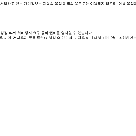
니다. 처리하고 있는 개인정보는 다음의 목적 이외의 용도로는 이용되지 않으며, 이용 목
·정정·삭제·처리정지 요구 등의 권리를 행사할 수 있습니다.
후 서면, 전자우편 등을 통하여 하실 수 있으며, 기관은 이에 대해 지체 없이 조치하겠
통하여 하실 수 있습니다. 이 경우 개인정보 보호법 시행규칙 별지 제11호 서식에 따
에 의하여 정보주체의 권리가 제한 될 수 있습니다.
되어 있는 경우에는 그 삭제를 요구할 수 없습니다.
 등 요구를 한 자가 본인이거나 정당한 대리인인지를 확인합니다.
 수집 시에 동의 받은 개인정보 보유ㆍ이용기간 내에서 개인정보를 처리ㆍ보유합니다
원 가입이 제한됩니다.