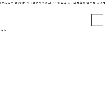
적이 변경되는 경우에는 개인정보 보호법 제18조에 따라 별도의 동의를 받는 등 필요한
습니다.
른 위임장을 제출하셔야 합니다.
.