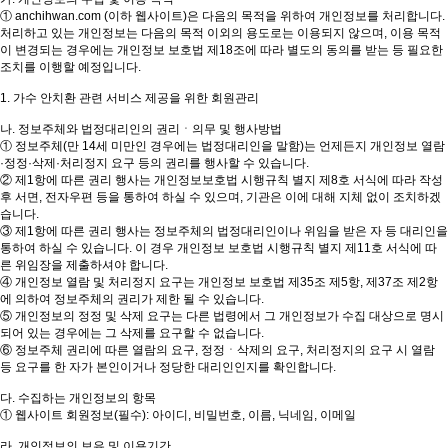
① anchihwan.com (이하 웹사이트)은 다음의 목적을 위하여 개인정보를 처리합니다.
처리하고 있는 개인정보는 다음의 목적 이외의 용도로는 이용되지 않으며, 이용 목적
이 변경되는 경우에는 개인정보 보호법 제18조에 따라 별도의 동의를 받는 등 필요한
조치를 이행할 예정입니다.
1. 가수 안치환 관련 서비스 제공을 위한 회원관리
나. 정보주체와 법정대리인의 권리ㆍ의무 및 행사방법
① 정보주체(만 14세 미만인 경우에는 법정대리인을 말함)는 언제든지 개인정보 열람
·정정·삭제·처리정지 요구 등의 권리를 행사할 수 있습니다.
② 제1항에 따른 권리 행사는 개인정보보호법 시행규칙 별지 제8호 서식에 따라 작성
후 서면, 전자우편 등을 통하여 하실 수 있으며, 기관은 이에 대해 지체 없이 조치하겠
습니다.
③ 제1항에 따른 권리 행사는 정보주체의 법정대리인이나 위임을 받은 자 등 대리인을
통하여 하실 수 있습니다. 이 경우 개인정보 보호법 시행규칙 별지 제11호 서식에 따
른 위임장을 제출하셔야 합니다.
④ 개인정보 열람 및 처리정지 요구는 개인정보 보호법 제35조 제5항, 제37조 제2항
에 의하여 정보주체의 권리가 제한 될 수 있습니다.
⑤ 개인정보의 정정 및 삭제 요구는 다른 법령에서 그 개인정보가 수집 대상으로 명시
되어 있는 경우에는 그 삭제를 요구할 수 없습니다.
⑥ 정보주체 권리에 따른 열람의 요구, 정정ㆍ삭제의 요구, 처리정지의 요구 시 열람
등 요구를 한 자가 본인이거나 정당한 대리인인지를 확인합니다.
다. 수집하는 개인정보의 항목
① 웹사이트 회원정보(필수): 아이디, 비밀번호, 이름, 닉네임, 이메일
라. 개인정보의 보유 및 이용기간