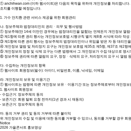
① anchihwan.com (이하 웹사이트)은 다음의 목적을 위하여 개인정보를 처리합
조치를 이행할 예정입니다.
1. 가수 안치환 관련 서비스 제공을 위한 회원관리
나. 정보주체와 법정대리인의 권리ㆍ의무 및 행사방법
① 정보주체(만 14세 미만인 경우에는 법정대리인을 말함)는 언제든지 개인정보 열람
② 제1항에 따른 권리 행사는 개인정보보호법 시행규칙 별지 제8호 서식에 따라 작성 
③ 제1항에 따른 권리 행사는 정보주체의 법정대리인이나 위임을 받은 자 등 대리인을 
④ 개인정보 열람 및 처리정지 요구는 개인정보 보호법 제35조 제5항, 제37조 제2항
⑤ 개인정보의 정정 및 삭제 요구는 다른 법령에서 그 개인정보가 수집 대상으로 명시
⑥ 정보주체 권리에 따른 열람의 요구, 정정ㆍ삭제의 요구, 처리정지의 요구 시 열람
다. 수집하는 개인정보의 항목
① 웹사이트 회원정보(필수): 아이디, 비밀번호, 이름, 닉네임, 이메일
라. 개인정보의 보유 및 이용기간
① 웹사이트는 법령에 따른 개인정보 보유ㆍ이용기간 또는 정보주체로부터 개인정보를
1. 웹사이트 회원정보
- 수집근거: 정보주체의 동의
- 보존기간: 회원 탈퇴 요청 전까지(1년 경과 시 재동의)
- 보존근거: 정보주체의 동의
마. 동의 거부 권리 및 동의 거부에 따른 불이익
위 개인정보의 수집 및 이용에 대한 동의를 거부할 수 있으나, 동의를 거부할 경우 회
Notice
2026 가을콘서트 홍보영상