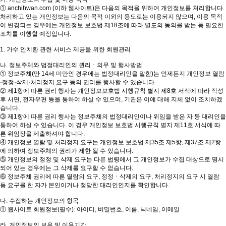
① anchihwan.com (이하 웹사이트)은 다음의 목적을 위하여 개인정보를 처리합니다.
처리하고 있는 개인정보는 다음의 목적 이외의 용도로는 이용되지 않으며, 이용 목적
이 변경되는 경우에는 개인정보 보호법 제18조에 따라 별도의 동의를 받는 등 필요한
조치를 이행할 예정입니다.
1. 가수 안치환 관련 서비스 제공을 위한 회원관리
나. 정보주체와 법정대리인의 권리ㆍ의무 및 행사방법
① 정보주체(만 14세 미만인 경우에는 법정대리인을 말함)는 언제든지 개인정보 열람
·정정·삭제·처리정지 요구 등의 권리를 행사할 수 있습니다.
② 제1항에 따른 권리 행사는 개인정보보호법 시행규칙 별지 제8호 서식에 따라 작성
후 서면, 전자우편 등을 통하여 하실 수 있으며, 기관은 이에 대해 지체 없이 조치하겠
습니다.
③ 제1항에 따른 권리 행사는 정보주체의 법정대리인이나 위임을 받은 자 등 대리인을
통하여 하실 수 있습니다. 이 경우 개인정보 보호법 시행규칙 별지 제11호 서식에 따
른 위임장을 제출하셔야 합니다.
④ 개인정보 열람 및 처리정지 요구는 개인정보 보호법 제35조 제5항, 제37조 제2항
에 의하여 정보주체의 권리가 제한 될 수 있습니다.
⑤ 개인정보의 정정 및 삭제 요구는 다른 법령에서 그 개인정보가 수집 대상으로 명시
되어 있는 경우에는 그 삭제를 요구할 수 없습니다.
⑥ 정보주체 권리에 따른 열람의 요구, 정정ㆍ삭제의 요구, 처리정지의 요구 시 열람
등 요구를 한 자가 본인이거나 정당한 대리인인지를 확인합니다.
다. 수집하는 개인정보의 항목
① 웹사이트 회원정보(필수): 아이디, 비밀번호, 이름, 닉네임, 이메일
라. 개인정보의 보유 및 이용기간