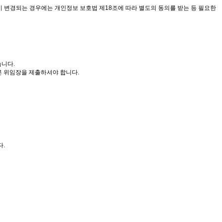
적이 변경되는 경우에는 개인정보 보호법 제18조에 따라 별도의 동의를 받는 등 필요한
습니다.
른 위임장을 제출하셔야 합니다.
.