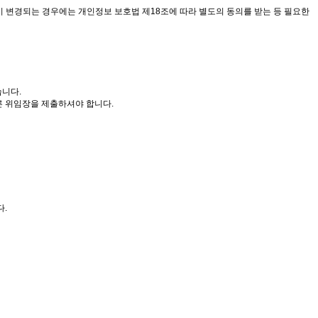
적이 변경되는 경우에는 개인정보 보호법 제18조에 따라 별도의 동의를 받는 등 필요한
습니다.
른 위임장을 제출하셔야 합니다.
.