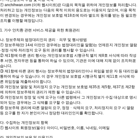
① anchihwan.com (이하 웹사이트)은 다음의 목적을 위하여 개인정보를 처리합니다.
처리하고 있는 개인정보는 다음의 목적 이외의 용도로는 이용되지 않으며, 이용 목적
이 변경되는 경우에는 개인정보 보호법 제18조에 따라 별도의 동의를 받는 등 필요한
조치를 이행할 예정입니다.
1. 가수 안치환 관련 서비스 제공을 위한 회원관리
나. 정보주체와 법정대리인의 권리ㆍ의무 및 행사방법
① 정보주체(만 14세 미만인 경우에는 법정대리인을 말함)는 언제든지 개인정보 열람
·정정·삭제·처리정지 요구 등의 권리를 행사할 수 있습니다.
② 제1항에 따른 권리 행사는 개인정보보호법 시행규칙 별지 제8호 서식에 따라 작성
후 서면, 전자우편 등을 통하여 하실 수 있으며, 기관은 이에 대해 지체 없이 조치하겠
습니다.
③ 제1항에 따른 권리 행사는 정보주체의 법정대리인이나 위임을 받은 자 등 대리인을
통하여 하실 수 있습니다. 이 경우 개인정보 보호법 시행규칙 별지 제11호 서식에 따
른 위임장을 제출하셔야 합니다.
④ 개인정보 열람 및 처리정지 요구는 개인정보 보호법 제35조 제5항, 제37조 제2항
에 의하여 정보주체의 권리가 제한 될 수 있습니다.
⑤ 개인정보의 정정 및 삭제 요구는 다른 법령에서 그 개인정보가 수집 대상으로 명시
되어 있는 경우에는 그 삭제를 요구할 수 없습니다.
⑥ 정보주체 권리에 따른 열람의 요구, 정정ㆍ삭제의 요구, 처리정지의 요구 시 열람
등 요구를 한 자가 본인이거나 정당한 대리인인지를 확인합니다.
다. 수집하는 개인정보의 항목
① 웹사이트 회원정보(필수): 아이디, 비밀번호, 이름, 닉네임, 이메일
라. 개인정보의 보유 및 이용기간