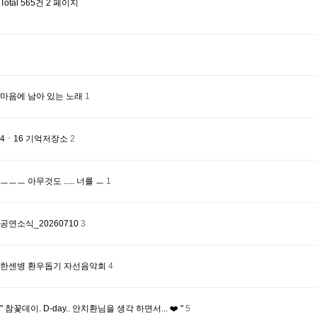
Total 565건
2 페이지
마음에 남아 있는 노래
1
4ㆍ16 기억저장소
2
ㅡㅡㅡ 아무것도 ..... 너를 ㅡ
1
공연소식_20260710
3
한센병 환우돕기 자선음악회
4
" 참꽃데이. D-day.. 안치환님을 생각 하면서... ❤️ "
5