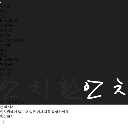
안치환
앨범
공연
Now.안치환
팬 메세지
공지사항
갤러리
로그인
회원가입
안치환
앨범
공연
Now.안치환
팬 메세지
공지사항
갤러리
로그인
회원가입
팬 메세지
안치환에게 남기고 싶은 메세지를 작성하세요.
작성하기
chevron_right