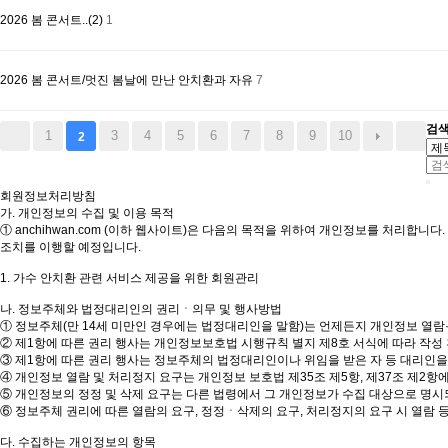
2026 봄 콘서트..(2)
1
2026 봄 콘서트/멋진 봄날에 만난 안치환과 자유
7
검
1
3
4
5
6
7
8
9
10
2
회원정보처리방침
가. 개인정보의 수집 및 이용 목적
① anchihwan.com (이하 웹사이트)은 다음의 목적을 위하여 개인정보를 처리합
조치를 이행할 예정입니다.
1. 가수 안치환 관련 서비스 제공을 위한 회원관리
나. 정보주체와 법정대리인의 권리ㆍ의무 및 행사방법
① 정보주체(만 14세 미만인 경우에는 법정대리인을 말함)는 언제든지 개인정보 열람
② 제1항에 따른 권리 행사는 개인정보보호법 시행규칙 별지 제8호 서식에 따라 작성 
③ 제1항에 따른 권리 행사는 정보주체의 법정대리인이나 위임을 받은 자 등 대리인을 
④ 개인정보 열람 및 처리정지 요구는 개인정보 보호법 제35조 제5항, 제37조 제2항
⑤ 개인정보의 정정 및 삭제 요구는 다른 법령에서 그 개인정보가 수집 대상으로 명시
⑥ 정보주체 권리에 따른 열람의 요구, 정정ㆍ삭제의 요구, 처리정지의 요구 시 열람
다. 수집하는 개인정보의 항목